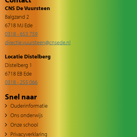
CNS De Vuursteen
Balgzand 2
6718 MJ Ede
0318 - 653 759
directie.vuursteen@cnsede.nl
Locatie Distelberg
Distelberg 1
6718 EB Ede
0318 - 255 066
Snel naar
Ouderinformatie
Ons onderwijs
Onze school
Privacyverklaring