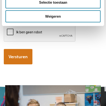
Toestemming
(Vereist)
Selectie toestaan
Ik ga akkoord met het
privacybeleid
.
Weigeren
CAPTCHA