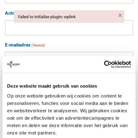
Achternaam ouder
(Vereist)
×
Failed to initialize plugin: wplink
Failed to initialize plugin: wplink
E-mailadres
(Vereist)
Telefoon
(Vereist)
Deze website maakt gebruik van cookies
Op onze website gebruiken wij cookies om content te
personaliseren, functies voor social media aan te bieden
U wilt
(Vereist)
en websiteverkeer te analyseren. Wij gebruiken cookies
Kennismaken *
ook om de effectiviteit van advertentiecampagnes te
Meer informatie
meten en delen we deze informatie over het gebruik van
onze site met partners.
* Al kind(eren) op school? Dan is een kennismaking of