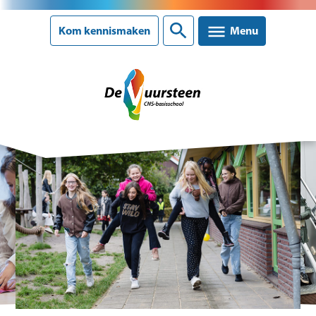
Sluiten
Kom kennismaken
Menu
Onze school
Ons onderwijs
Ouderinformatie
Nieuws
Agenda